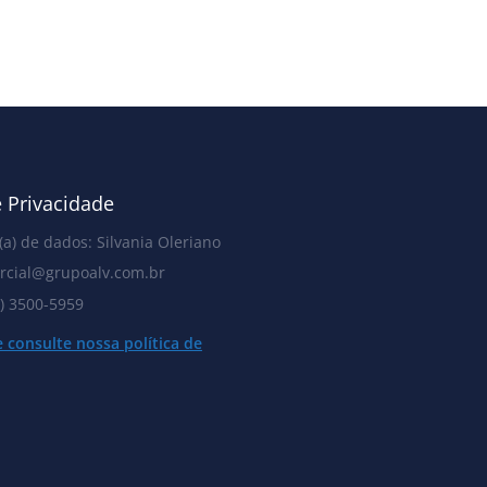
e Privacidade
a) de dados: Silvania Oleriano
ercial@grupoalv.com.br
1) 3500-5959
e consulte nossa política de