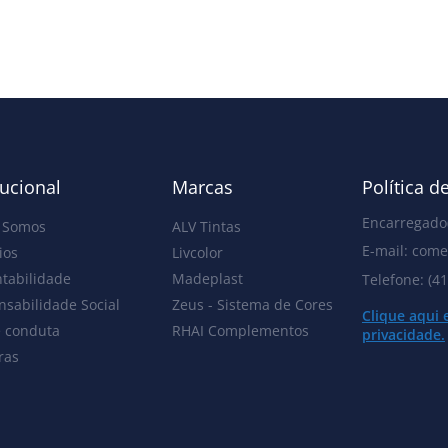
tucional
Marcas
Política d
Encarregado(
 Somos
ALV Tintas
E-mail: com
ios
Livcolor
tabilidade
Madeplast
Telefone: (4
sabilidade Social
Zeus - Sistema de Cores
Clique aqui 
e conduta
RHAI Complementos
privacidade.
ras