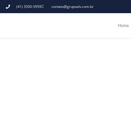
(41) 3500-5959
contato@grupoalv.com.br
Home
Home
/
Melhores momentos