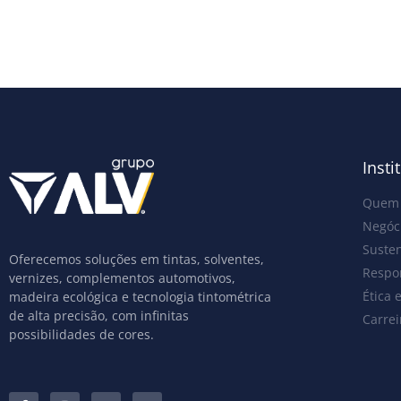
Insti
Quem
Negóc
Susten
Oferecemos soluções em tintas, solventes,
Respon
vernizes, complementos automotivos,
Ética 
madeira ecológica e tecnologia tintométrica
de alta precisão, com infinitas
Carrei
possibilidades de cores.